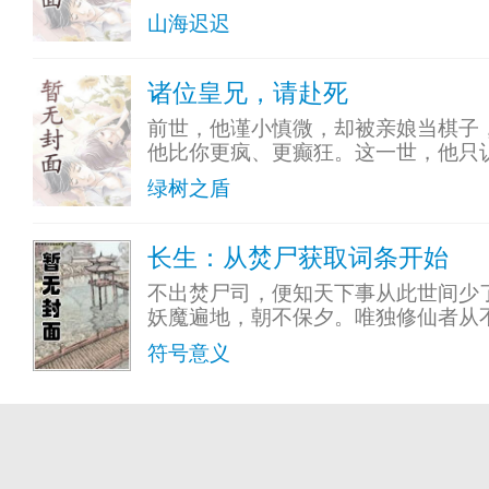
山海迟迟
诸位皇兄，请赴死
前世，他谨小慎微，却被亲娘当棋子
他比你更疯、更癫狂。这一世，他只
绿树之盾
长生：从焚尸获取词条开始
不出焚尸司，便知天下事从此世间少
妖魔遍地，朝不保夕。唯独修仙者从
符号意义