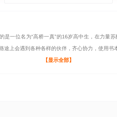
选中的是一位名为“高桥一真”的16岁高中生，在力量
在路途上会遇到各种各样的伙伴，齐心协力，使用书
觉悟并不是抱着必死的决心去战斗，而是下定决心拯
【显示全部】
nda
、
假面骑士Legend
、
假面骑士空我
、
假面骑士Le
end arc
、
假面骑士legend腰带
、