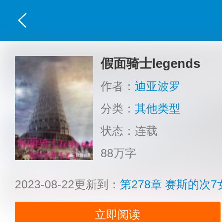
假面骑士legends
作者：
迪亚波罗
分类：
其他类型
状态：连载
88万字
2023-08-22更新到：
第278章 赛斯的次7
立即阅读