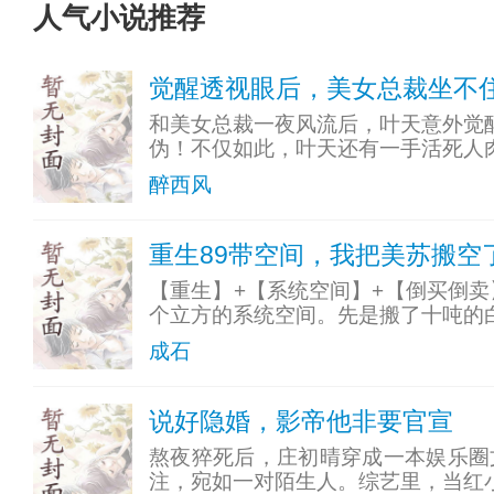
人气小说推荐
觉醒透视眼后，美女总裁坐不
和美女总裁一夜风流后，叶天意外觉
伪！不仅如此，叶天还有一手活死人
醉西风
重生89带空间，我把美苏搬空
【重生】+【系统空间】+【倒买倒卖
个立方的系统空间。先是搬了十吨的
成石
说好隐婚，影帝他非要官宣
熬夜猝死后，庄初晴穿成一本娱乐圈
注，宛如一对陌生人。综艺里，当红小