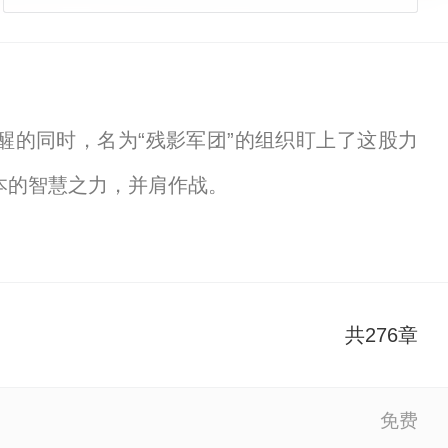
苏醒的同时，名为“残影军团”的组织盯上了这股力
本的智慧之力，并肩作战。
救这个世界，即使命运已被上天决定，也要毅然扛起
gend Rider Memories
、
假面骑士legal
、
假面
共276章