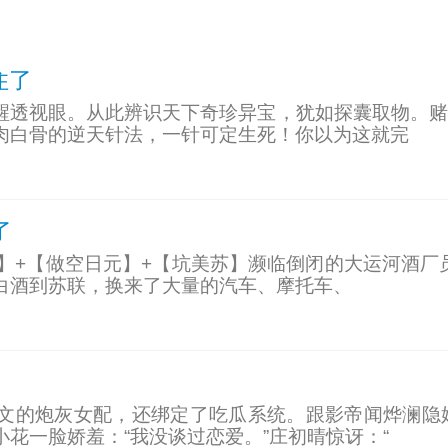
住了
醒透视眼。从此辨识天下奇珍异宝，犹如探囊取物。赌
肉白骨的逆天针法，一针可定生死！你以为这就完
了
】+【做空日元】+【坑美苏】濒临倒闭的大运河酒厂
白酒到苏联，换来了大量的汽车、摩托车、
文的炮灰女配，还绑定了吃瓜系统。跟影帝闻烨澜隐
花一脸娇羞：“我没谈过恋爱。”庄初晴惊讶：“