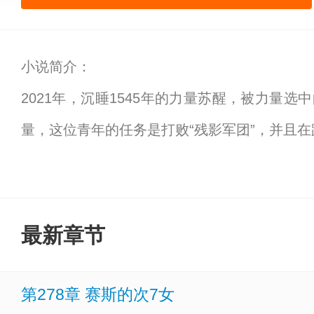
小说简介：
2021年，沉睡1545年的力量苏醒，被力量
量，这位青年的任务是打败“残影军团”，并且
传奇(legend)是人类生命的赞歌，所谓的
反抗的旗帜，用书和剑改变这个世界吧！
相关：
假面骑士legend百度百科
、
假面骑士lege
最新章节
骑士legends
、
假面骑士legendorga
、
假面骑士leg
第278章 赛斯的次7女