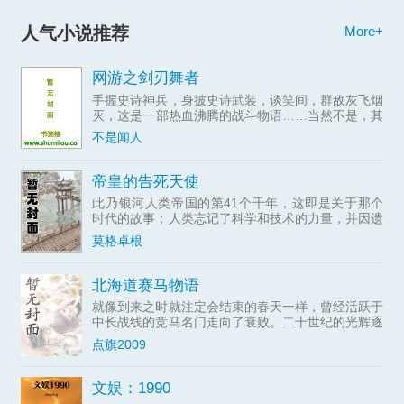
人气小说推荐
More+
网游之剑刃舞者
手握史诗神兵，身披史诗武装，谈笑间，群敌灰飞烟
灭，这是一部热血沸腾的战斗物语……当然不是，其
实只是个讲述一个不断推倒萌妹子的男人一路开挂的
不是闻人
故事——主角光环万岁！
帝皇的告死天使
此乃银河人类帝国的第41个千年，这即是关于那个
时代的故事；人类忘记了科学和技术的力量，并因遗
忘得太多而永远无法重拾它们。人类也忘记了进步与
莫格卓根
理解的诺言，因为这残酷而黑暗的未来只有战争。群
星间永无宁日，只
北海道赛马物语
就像到来之时就注定会结束的春天一样，曾经活跃于
中长战线的竞马名门走向了衰败。二十世纪的光辉逐
渐淡去，...
点旗2009
文娱：1990