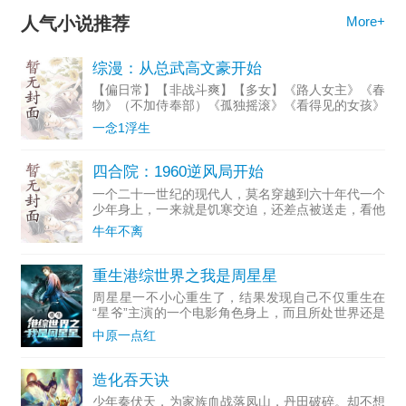
人气小说推荐
More+
综漫：从总武高文豪开始
【偏日常】【非战斗爽】【多女】《路人女主》《春
物》（不加侍奉部）《孤独摇滚》《看得见的女孩》
《五等分的花嫁》《邻家天使》《青春猪头少年不会
一念1浮生
遇见兔女郎学姐》《Charlotte》…………未完待续
穿越综漫
四合院：1960逆风局开始
一个二十一世纪的现代人，莫名穿越到六十年代一个
少年身上，一来就是饥寒交迫，还差点被送走，看他
如何摆脱困境，翻盘而上，创造属于自己的美好新生
牛年不离
活。
重生港综世界之我是周星星
周星星一不小心重生了，结果发现自己不仅重生在
“星爷”主演的一个电影角色身上，而且所处世界还是
个充满着未知与变数的港综世界。好在老天眷顾，让
中原一点红
获得重生的周星星开启了。为了不再白活一世，且看
周星星如何从一个
造化吞天诀
少年秦伏天，为家族血战落凤山，丹田破碎。却不想