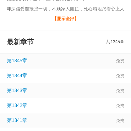
却深信爱能抵挡一切，不顾家人阻拦，死心塌地跟着心上人
生活了五年。
【显示全部】
她总以为，自己在心上人心中有不一样的地位，直到白月光
回国，她被踹开了。
最新章节
共1345章
一朝死心，她回家接受了家族联姻，嫁给了爱慕她多年的总
裁。
第1345章
直到她肚中显怀，心上人才幡然醒悟……
第1344章
第1343章
第1342章
第1341章