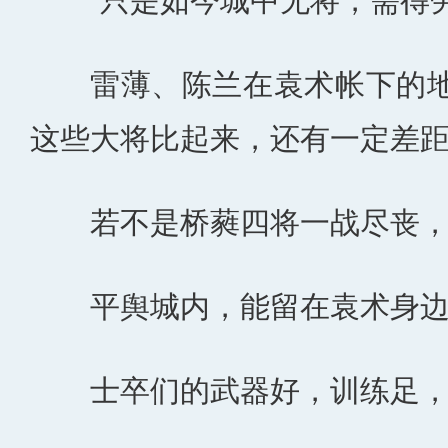
“只是如今城中无将，需得
雷薄、陈兰在袁术帐下的
这些大将比起来，还有一定差
若不是桥蕤四将一战尽丧
平舆城内，能留在袁术身
士卒们的武器好，训练足