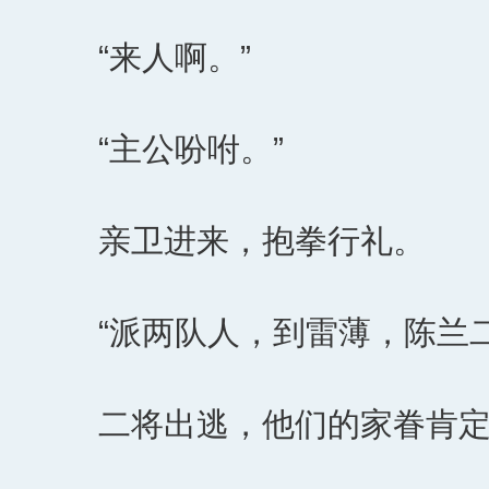
“来人啊。”
“主公吩咐。”
亲卫进来，抱拳行礼。
“派两队人，到雷薄，陈兰
二将出逃，他们的家眷肯