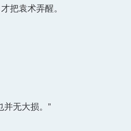
，才把袁术弄醒。
也并无大损。”