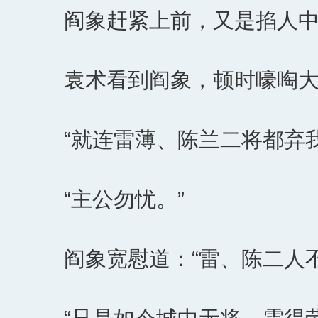
阎象赶紧上前，又是掐人
袁术看到阎象，顿时嚎啕
“就连雷薄、陈兰二将都弃我而
“主公勿忧。”
阎象宽慰道：“雷、陈二人