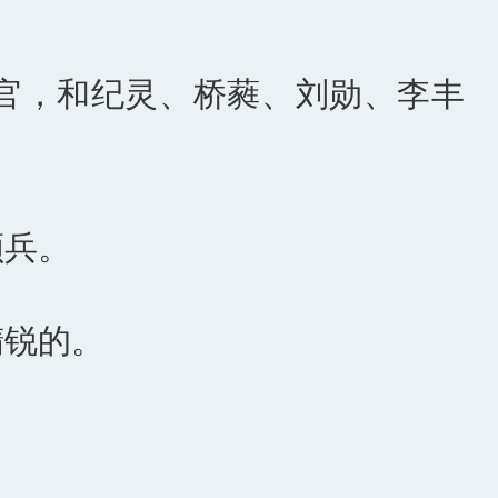
官，和纪灵、桥蕤、刘勋、李丰
领兵。
精锐的。