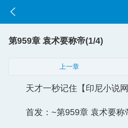
第959章 袁术要称帝(1/4)
上一章
天才一秒记住【印尼小说网】地址：h
首发：~第959章 袁术要称