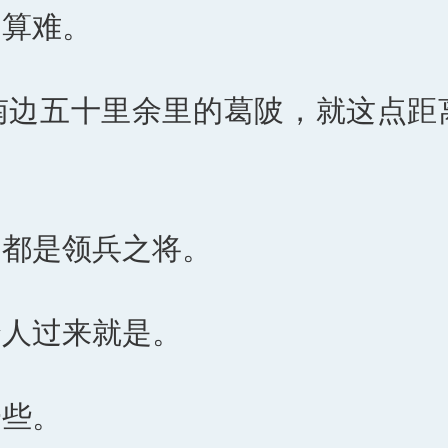
不算难。
南边五十里余里的葛陂，就这点距
却都是领兵之将。
个人过来就是。
一些。